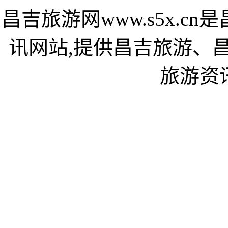
昌吉旅游网www.s5x.
讯网站,提供昌吉旅游、
旅游资