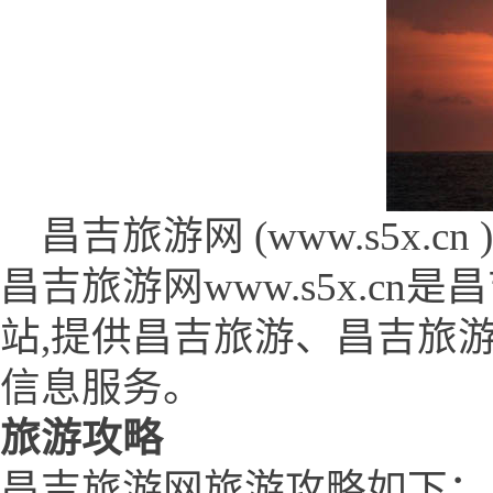
昌吉旅游网 (www.s5x.cn )
昌吉旅游网www.s5x.c
站,提供昌吉旅游、昌吉旅
信息服务。
旅游攻略
昌吉旅游网旅游攻略如下：